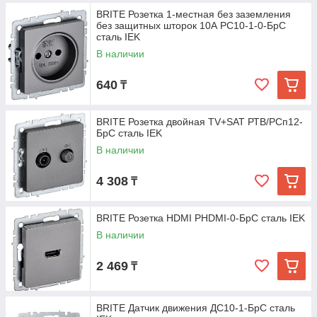
BRITE Розетка 1-местная без заземления
без защитных шторок 10А РС10-1-0-БрС
сталь IEK
В наличии
640
₸
BRITE Розетка двойная TV+SAT РТВ/РСп12-
БрС сталь IEK
В наличии
4 308
₸
BRITE Розетка HDMI РHDMI-0-БрС сталь IEK
В наличии
2 469
₸
BRITE Датчик движения ДС10-1-БрС сталь