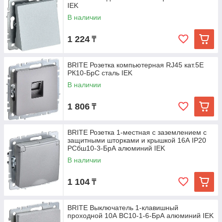
IEK
В наличии
1 224
₸
BRITE Розетка компьютерная RJ45 кат.5E
РК10-БрС сталь IEK
В наличии
1 806
₸
BRITE Розетка 1-местная с заземлением с
защитными шторками и крышкой 16А IP20
РСбш10-3-БрА алюминий IEK
В наличии
1 104
₸
BRITE Выключатель 1-клавишный
проходной 10А ВС10-1-6-БрА алюминий IEK