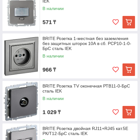
IEK
В наличии
571
₸
BRITE Розетка 1-местная без заземления
без защитных шторок 10А в сб. РСР10-1-0-
БрС сталь IEK
В наличии
966
₸
BRITE Розетка TV оконечная РТВ11-0-БрС
сталь IEK
В наличии
1 029
₸
BRITE Розетка двойная RJ11+RJ45 кат.5E
РК/Т12-БрС сталь IEK