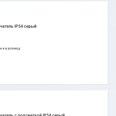
чатель IP54 серый
м и в розницу
атель с подсветкой IP54 серый