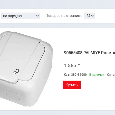
90555408 PALMIYE Розетк
1 885 ₸
380-36080
В наличии
Опто
Купить