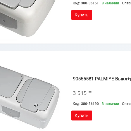
380-36151
В наличии
Опто
Купить
90555581 PALMIYE Выкл+
3 515 ₸
380-36190
В наличии
Опто
Купить