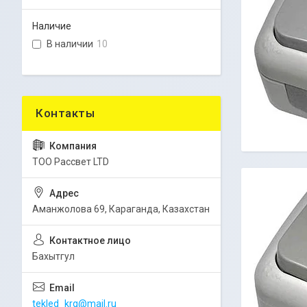
Наличие
В наличии
10
ТОО Рассвет LTD
Аманжолова 69, Караганда, Казахстан
Бахытгул
tekled_krg@mail.ru