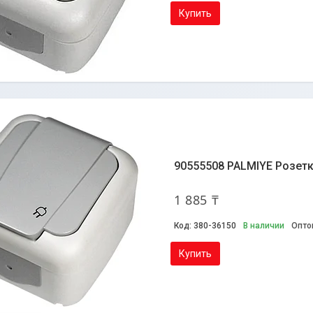
Купить
90555508 PALMIYE Розетк
1 885 ₸
380-36150
В наличии
Опто
Купить