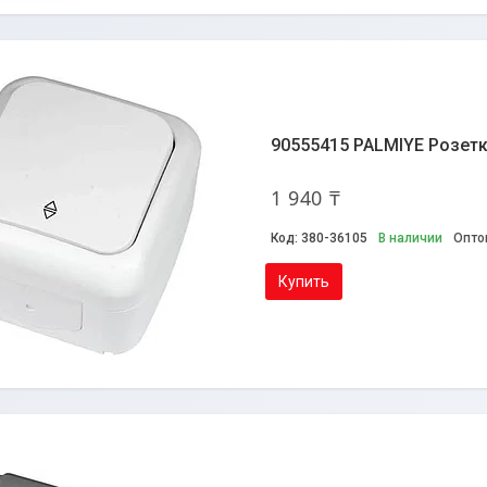
90555415 PALMIYE Розетк
1 940 ₸
380-36105
В наличии
Опто
Купить