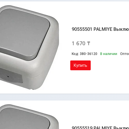
90555501 PALMIYE Выклю
1 670 ₸
380-36120
В наличии
Опто
Купить
90555519 PALMIYE Выключ