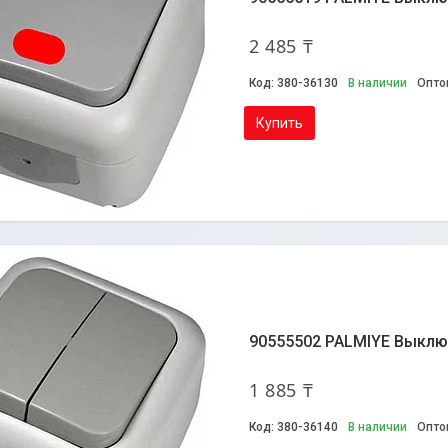
2 485 ₸
380-36130
В наличии
Опто
Купить
90555502 PALMIYE Выключ
1 885 ₸
380-36140
В наличии
Опто