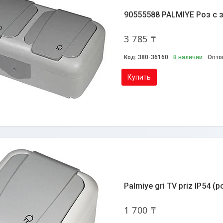
90555588 PALMIYE Роз с 
3 785 ₸
380-36160
В наличии
Опто
Купить
Palmiye gri TV priz IP54 (
1 700 ₸