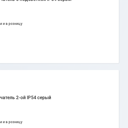
м и в розницу
атель 2-ой IP54 серый
м и в розницу