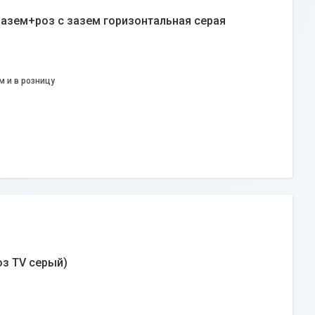
зазем+роз с зазем горизонтальная серая
м и в розницу
роз TV серый)